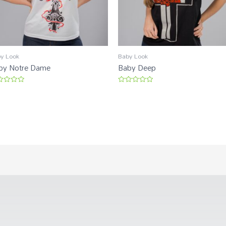
y Look
Baby Look
by Notre Dame
Baby Deep
liação
Avaliação
0
de
5