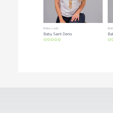
Baby Look
Bab
Baby Saint Denis
Ba
Avaliação
Ava
0
0
de
de
5
5