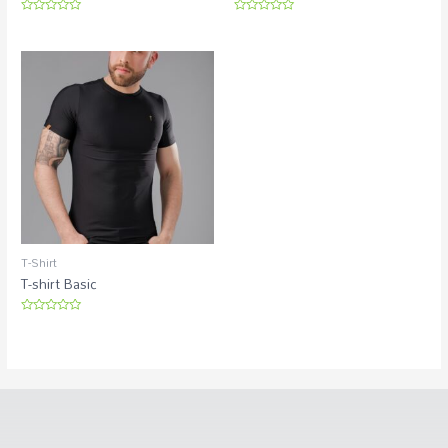
Avaliação
Avaliação
0
0
de
de
5
5
T-Shirt
T-shirt Basic
Avaliação
0
de
5