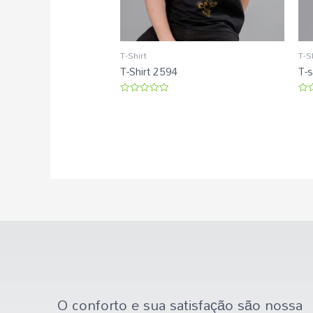
T-Shirt
T-S
T-Shirt 2594
T-
Avaliação
Ava
0
0
de
de
5
5
O conforto e sua satisfação são nossa