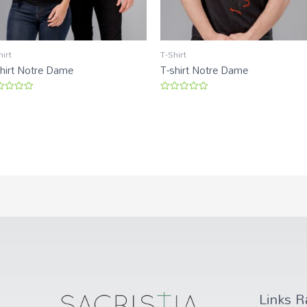
hirt
T-Shirt
shirt Notre Dame
T-shirt Notre Dame
liação
Avaliação
0
de
5
Links R