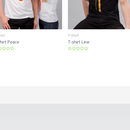
hirt
T-Shirt
hirt Peace
T-shirt Line
liação
Avaliação
0
de
5