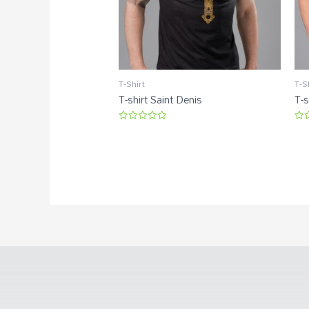
T-Shirt
T-S
T-shirt Saint Denis
T-s
Avaliação
Ava
0
0
de
de
5
5